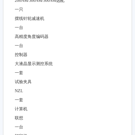
200NM/300NM/500NM选配
一只
摆线针轮减速机
一台
高精度角度编码器
一台
控制器
大液晶显示测控系统
一套
试验夹具
NZL
一套
计算机
联想
一台