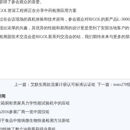
获得了参会观众的喜爱。
IGOL资深工程师正在分享中药检测应用方案
过在会议现场的真机体验和技术咨询，参会观众对RIGOL的新产品L-3000
现出浓厚的兴趣，其优异的性能和易用的设计更是受到了安国当地客户的
检测器技术交流会是RIGOL新系列交流会的站，我们期待未来与更多的
上一篇：
艾默生两款流量计获认可标准认证咗
下一篇：
testo
新闻
C在箱厨柜类家具力学性能试验机中的应咗
tcon2016参展厂商一览中国仪咗
R用于食品中致病微生物快速检测方法新咗
to270惊艳了整个油脂界获得业界咗