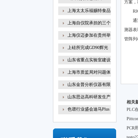
方案，
易
上海太太乐福赐特食品
R
通
上海自仪院承担的三个
测器表
上海仪迈参加在贵州举
管阵列
上硅所完成GD90辉光
放电
山东省重点实验室建设
上海市质监局对问题体
山东金普分析仪器有限
山东思达高科研发生产
相关
色谱行业盛会迪马Plus
PL
新
Pit
PC
tes