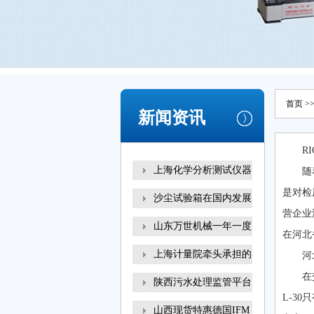
首页
>
新闻资讯
R
上海化学分析测试仪器
随
是对检
沙尘试验箱在国内发展
营企业
山东万世机械一年一度
在河北
上海计量院牵头承担的
河
在
陕西污水处理监管平台
L-3
山西现货特惠德国IFM